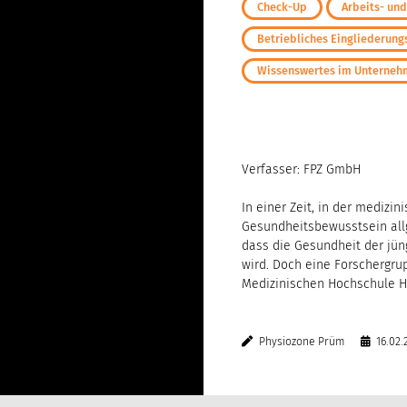
Check-Up
Arbeits- un
Betriebliches Eingliederu
Wissenswertes im Unterne
Verfasser: FPZ GmbH
In einer Zeit, in der medizin
Gesundheitsbewusstsein all
dass die Gesundheit der jün
wird. Doch eine Forschergru
Medizinischen Hochschule H
Physiozone Prüm
16.02.