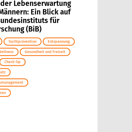
 der Lebenserwartung
Männern: Ein Blick auf
undesinstituts für
schung (BiB)
Suchtprävention
Entspannung
Wellness
Gesundheit und Freizeit
Check-Up
hutz
ngsmanagement
hmen