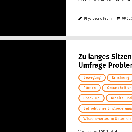
Physiozone Prüm
09.02.
Zu langes Sitzen
Umfrage Probl
Bewegung
Ernährung
Rücken
Gesundheit und
Check-Up
Arbeits- un
Betriebliches Eingliederu
Wissenswertes im Unterne
Verfasser: FPZ GmbH