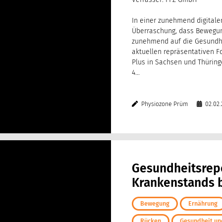
In einer zunehmend digitalen
Überraschung, dass Bewegu
zunehmend auf die Gesundhe
aktuellen repräsentativen F
Plus in Sachsen und Thüring
4...
Physiozone Prüm
02.02.
Gesundheitsrepo
Krankenstands b
Bewegung
Ernährung
Rücken
Gesundheit und