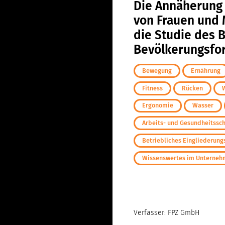
Die Annäherung
Entspannung
von Frauen und 
Fitness
die Studie des B
Rücken
Bevölkerungsfor
Wellness
Bewegung
Ernährung
Gesundheit und Freizeit
Fitness
Rücken
Ergonomie
Wasser
Ergonomie
Arbeits- und Gesundheitssc
Wasser
Betriebliches Eingliederu
Check-Up
Wissenswertes im Unterne
Arbeits- und
Gesundheitsschutz
Betriebliches
Eingliederungsmanagement
Verfasser: FPZ GmbH