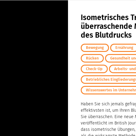
Isometrisches Tr
überraschende 
des Blutdrucks
Bewegung
Ernährung
Rücken
Gesundheit und
Check-Up
Arbeits- un
Betriebliches Eingliederu
Wissenswertes im Unterne
Haben Sie sich jemals gefra
effektivsten ist, um Ihren B
Sie überraschen. Eine neue 
veröffentlicht im British Jou
dass isometrische Übungen, 
als die wirksamste Methode.