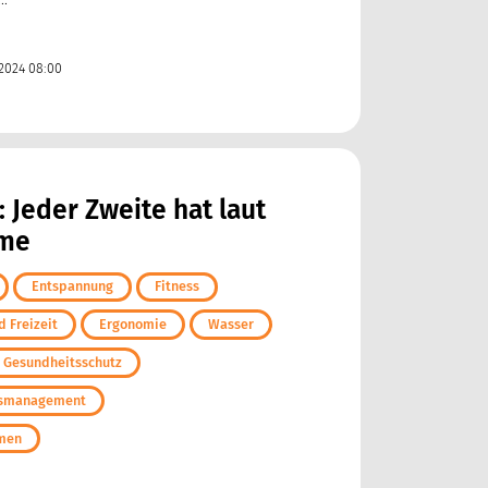
2024 08:00
: Jeder Zweite hat laut
eme
Entspannung
Fitness
 Freizeit
Ergonomie
Wasser
d Gesundheitsschutz
ngsmanagement
hmen