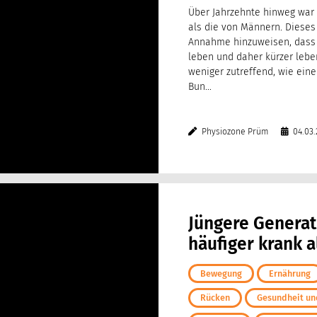
Wissenswertes im
Über Jahrzehnte hinweg war
Unternehmen
als die von Männern. Dieses
Annahme hinzuweisen, dass
leben und daher kürzer leb
weniger zutreffend, wie eine
Bun...
Physiozone Prüm
04.03.
Jüngere Generat
häufiger krank a
Bewegung
Ernährung
Rücken
Gesundheit und