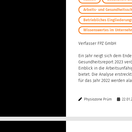
Arbeits- und Gesundheitssc
Betriebliches Eingliederu
Wissenswertes im Unterne
Verfasser FPZ GmbH
Ein Jahr neigt sich dem End
Gesundheitsreport 2023 veröf
Einblick in die Arbeitsunfäh
bietet. Die Analyse erstreck
für das Jahr 2022 werden al
Physiozone Prüm
22.01.