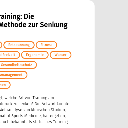
aining: Die
Methode zur Senkung
Entspannung
Fitness
 Freizeit
Ergonomie
Wasser
d Gesundheitsschutz
ngsmanagement
hmen
gt, welche Art von Training am
lutdruck zu senken? Die Antwort könnte
Metaanalyse von klinischen Studien,
rnal of Sports Medicine, hat ergeben,
auch bekannt als statisches Training,
..